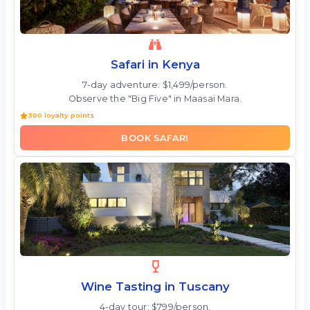
Safari in Kenya
7-day adventure: $1,499/person.
Observe the "Big Five" in Maasai Mara.
300 loyalty points
BOOK SAFARI
Wine Tasting in Tuscany
4-day tour: $799/person.