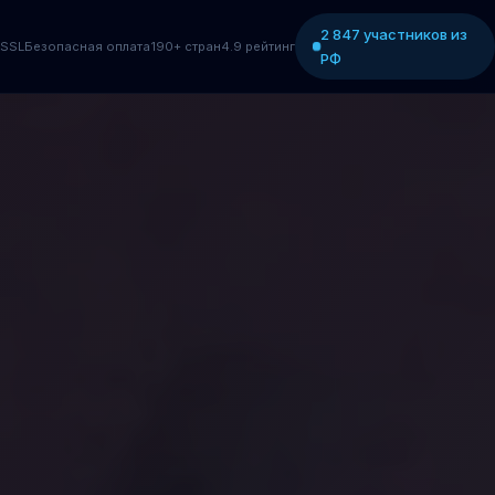
2 847 участников из
SSL
Безопасная оплата
190+ стран
4.9 рейтинг
РФ