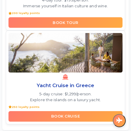
4-day tour: $799/person.
Immerse yourself in Italian culture and wine.
200 loyalty points
BOOK TOUR
Yacht Cruise in Greece
5-day cruise: $1,299/person.
Explore the islands on a luxury yacht.
250 loyalty points
BOOK CRUISE