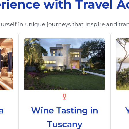
erience with Travel 
rself in unique journeys that inspire and tran
a
Wine Tasting in
Tuscany