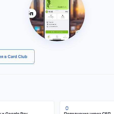
я в Card Club
y и Google Pay
Пополнение через СБП