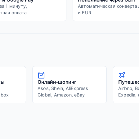
за 1 минуту,
Автоматическая конверта
тная оплата
и EUR
сы
Онлайн-шопинг
Путеше
Asos, Shein, AliExpress
Airbnb, B
pbox
Global, Amazon, eBay
Expedia,