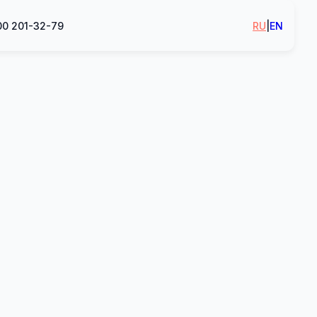
00 201-32-79
RU
|
EN