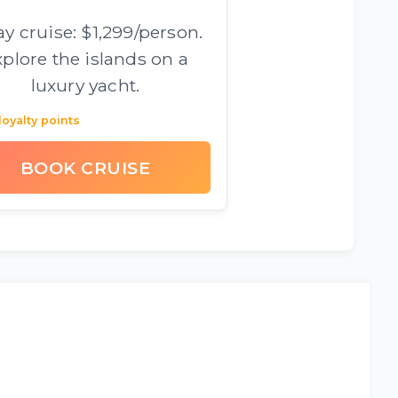
ay cruise: $1,299/person.
plore the islands on a
luxury yacht.
loyalty points
BOOK CRUISE